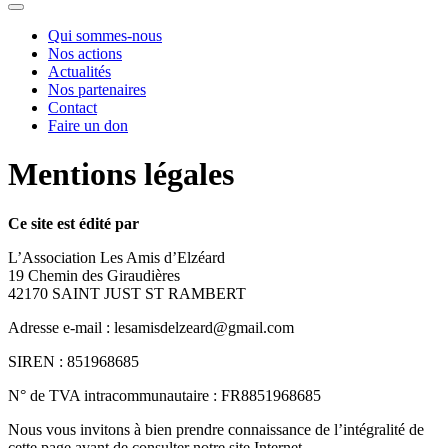
Qui sommes-nous
Nos actions
Actualités
Nos partenaires
Contact
Faire un don
Mentions légales
Ce site est édité par
L’Association Les Amis d’Elzéard
19
Chemin des Giraudières
42170
SAINT
JUST
ST
RAMBERT
Adresse e‑mail : lesamisdelzeard@​gmail.​com
SIREN
:
851968685
N° de
TVA
intracommunautaire :
FR
8851968685
Nous vous invitons à bien prendre connaissance de l’intégralité de
cette page avant de consulter notre site Internet.