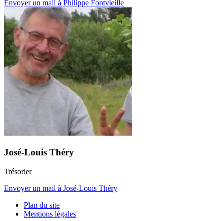
Envoyer un mail à Philippe Fontvieille
José-Louis Théry
Trésorier
Envoyer un mail à José-Louis Théry
Plan du site
Mentions légales